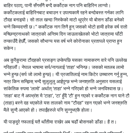
बाहिर पठाए, पानी सँगसँगै बग्दै कर्कोटक नाग पनि बाहिरिन लाग्यो।
कर्कोटकलाई बाहिरिनबाट बचाउन र उपत्यकामै रहने बन्दोबस्त गर्नका लागि
टौदह बनाइयो। सो ताल खन्दा निस्केको माटो थुप्रेर यो बोसन डाँडा बनेको
भन्ने किम्वदन्ती छ।” कर्कोटक नाग तिनै हुन् जसको भोटो हामी हरेक वर्ष रातो
मच्छिन्द्रनाथको जात्राको अन्तिम दिन जाउलाखेलको भोटो जात्रामा घाँटी
तन्काउँदै हेर्छौं, जसको सौभाग्य यस वर्ष भने कोरोनाका प्रतापले प्राप्त हुन
सकेन।
अब कुरैकुरामा टौदहको प्रसङ्ग उप्केपछि यसका नामाकरण वारे पनि उल्लेख
गरिहालौं। नेपाल भाषामा सर्प/नागलाई ‘ताहा’ भनिन्छ। जसको मतलब लामो
भन्ने हुन्छ (सर्प जो लामो हुन्छ)। यी प्रजातिलाई नाम किटेर उच्चारण गर्नु हुन्न,
नत्र किन सम्झिस् भन्दै सुलुलुलु आईपुग्छ भन्ने जनश्रुति अनुसार यसलाई
सांकेतिक रुपमा ‘लामो’ अर्थात् ‘ताहा’ भन्ने गरिएको हो भन्ने जनविश्वास छ।
‘ताहा’ बाट नै अपभ्रंश भै ‘टाहा’, ‘टा’ हुँदै ‘टौ’ हुन गएको र कर्कोटक नाग याने टौ
(ताहा) बस्ने दह भएकोले यस तालको नाम “टौदह” रहन गएको भन्ने जनश्रुति
मैले सुन्दै आएको हो। तपाईंहरुले पनि सुन्नुभएकै होला।
यी पाङ्दुरे गफलाई यतै थाँतीमा राखेर अब चढौं बोसनको डाँडा। है त।