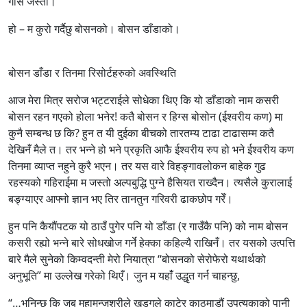
गाँसे जस्तो।
हो – म कुरो गर्दैछु बोसनको। बोसन डाँडाको।
बोसन डाँडा र तिनमा रिसोर्टहरुको अवस्थिति
आज मेरा मित्र सरोज भट्टराईले सोधेका थिए कि यो डाँडाको नाम कसरी
बोसन रहन गएको होला भनेर! कतै बोसन र हिग्स बोसोन (ईश्वरीय कण) मा
कुनै सम्बन्ध छ कि? हुन त यी दुईका बीचको तारतम्य टाढा टाढासम्म कतै
देखिनँ मैले त। तर भन्ने हो भने प्रकृति आफै ईश्वरीय रुप हो भने ईश्वरीय कण
तिनमा व्याप्त नहुने कुरै भएन। तर यस वारे विहङ्गावलोकन बाहेक गुढ
रहस्यको गहिराईमा म जस्तो अल्पबुद्धि पुग्ने हैसियत राख्दैन। त्यसैले कुरालाई
बङ्ग्याएर आफ्नो ज्ञान भए तिर तानतुन गरिवरी ढाकछोप गरेँ।
हुन पनि कैयौंपटक यो ठाउँ पुगेर पनि यो डाँडा (र गाउँकै पनि) को नाम बोसन
कसरी रह्यो भन्ने बारे सोधखोज गर्ने हेक्का कहिल्यै राखिनँ। तर यसको उत्पत्ति
बारे मैले सुनेको किम्वदन्ती मेरो नियात्रा “बोसनको सेरोफेरो यथार्थको
अनुभूति” मा उल्लेख गरेको थिएँ। जुन म यहाँं उद्धृत गर्न चाहन्छु,
“…भनिन्छ कि जब महामन्जुश्रीले खड्गले काटेर काठमाडौं उपत्यकाको पानी