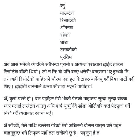
ब्लु
माउन्टेन
रिसोर्टको
आँगनमा
रहेको
घोडा
टाउकोको
प्रतिमा
अब आस भनेको त्यहाँको सबैभन्दा पुरानो र अत्यन्त प्रख्यात ह्वाईट हाउस
रिसोर्टकै बाँकी थियो। लौ न नि! यो पनि बन्द! धत्तेरी! बन्दसम्म भए हुन्थ्यो नि,
तर त्यही रिसोर्टको बाहिरको चौरमा एक हुल केटाहरु बार्बेक्यु गर्दै बियर पार्टी गर्दै
थिए। ह्वार्ह्वार्ती बास्नाले कम्ता औडाहा भएन? पापीहरु!
अँ, कुरो यस्तै हो। बरु यहाँहरु मेरो भोको पेटको माहात्म्य सुन्दा सुन्दा वाक्क
भएर मलाई लखेट्न आउनु अघि म चैं धुन्मुनिँदै डाँडा ओर्लिवरि कतै पेटपूजा गर्ने
निधो गर्दै त्यताबाट रवाना भएँ।
अँ साँच्ची, मैले माथि उल्लेख गरेको मेरो अघिल्लो बोसन यात्रा बारे पढ्न
चाहनुहुन्छ भने लिङ्क यहाँ तल राखेको छु है। पढ्नुस् है त!