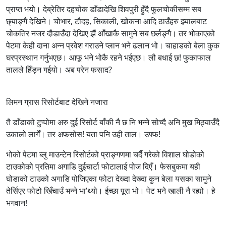
प्राप्त भयो। देब्रेतिर दहचोक डाँडादेखि शिवपुरी हुँदै फुलचोकीसम्म सब
छ्याङ्गै देखिने। चोभार, टौदह, सिकाली, खोकना आदि ठाउँहरु झ्यालबाट
चोकतिर नजर दौडाउँदा देखिए झैं आँखाकै सामुने सब छर्लङ्गै। तर भोकाएको
पेटमा केही दाना अन्न प्रवेश गराउने प्लान भने ढलान भो। चाहाडको बेला कुक
घरप्रस्थान गर्नुभएछ। आफू भने भोकै रहने भईएछ। लौ बधाई छ! फुकाफाल
तालले हिँड्न गईयो। अब परेन फसाद?
लिमन ग्रास रिसोर्टबाट देखिने नजारा
तै डाँडाको टुप्पोमा अरु दुई रिसोर्ट बाँकी नै छ नि भन्ने सोच्दै अनि मुख मिठ्याउँदै
उकालो लागेँ। तर अफसोस! यता पनि उही ताल। उफ्फ!
भोको पेटमा ब्लु माउन्टेन रिसोर्टको प्राङ्गणमा चर्दै गरेको विशाल घोडोको
टाउकोको प्रतिमा अगाडि दुईचार्टा फोटालाई पोज दिएँ। फेसबुकमा यही
घोडाको टाउको अगाडि पोजिएका फोटा देख्दा देख्दा कुन बेला यसका सामुने
तेर्सिएर फोटो खिँचाउँ भन्ने भा’थ्यो। ईच्छा पूरा भो। पेट भने खाली नै रह्यो। हे
भगवान!