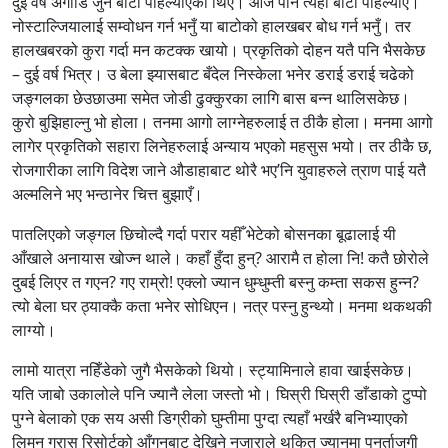
दुई वर्ष अगाडि जुन बाटो पहिल्याएको थिएँ। आज पनि त्यही बाटो पहिल्याएँ।
नोस्टाल्जियालाई सम्वोधन गर्न भनुँ या बाटोको हालखबर बोध गर्न भनुँ। तर
हालखबरको कुरा गर्दा मन कटक्क खायो। प्रकृतिको दोहन यतै पनि भैसकेछ
– दुई वर्ष भित्र। उ बेला झ्यासबाट बँदेल निस्केला भनेर डराई डराई चढेको
जङ्गलका छेउछाउमा समेत जोडी ढुक्कुरका लागि बास बन्न थालिसकेछ।
कुरो बुझिहाल्नु भो होला। तनमा आगो लाग्नेहरुलाई त ठीकै होला। मनमा आगो
लागेर प्रकृतिको सहारा लिनेहरुलाई अन्याय भएको महसुस भयो। तर ठीकै छ,
रोजगारीका लागि विदेश जाने औडाहाबाट थोरै भए’नि युवाहरुले त्राण पाई यतै
अल्मलिने भए भन्ठानेर चित्त बुझाएँ।
पातलिएको जङ्गल छिचोल्दै गर्दा परार यहीँ भेटेको बोसनका बूढालाई यी
आँखाले अनायास खोज्न थाले। कहाँ हुँदा हुन्? आरामै त होला नि! कतै छोरोले
दुबई लिएर त गएन? गए राम्रो! एक्लो ज्यान धुम्धुम्ती बस्नु कम्ता सकस हुन्न?
त्यो बेला घर ठ्याक्कै कता भनेर सोधिएन। नत्र पस्नु हुन्थ्यो। मनमा थकथकी
लाग्यो।
लामो यात्रा नहिँडेको जुगै भैसकेको थियो। स्ट्यामिनाले हावा खाईसकेछ।
यति जाबो उकालोले पनि ज्यानै लेला जस्तो भो। घिस्री घिस्री डाँडाको टुप्पो
पुग्ने बेलाको एक सय असी डिग्रीको घुम्तीमा पुग्दा त्यहाँ भर्खरै बनिभ्याएको
लिमन ग्रास रिसोर्टको आँगनबाट देखिने नजाराले थकित ज्यानमा पुनर्ताजगी