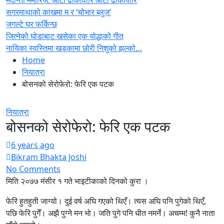
मेदान्ता मेमोरिज: ओटी ढोकावारि ओटी ढोकापारि
सगरमाथाको काखमा म र ‘चोभार ब्लुज’
जगल्टे घर फर्किन्छ
जित्नेको घोडाबाट खसेका एक योद्धाको गीत
नायिका स्वस्तिमा खड्कामा छोरी निशुको झल्को…
Home
नियात्रा
बोसनको सेरोफेरो: फेरि एक पटक
नियात्रा
बोसनको सेरोफेरो: फेरि एक पटक
6 years ago
Bikram Bhakta Joshi
No Comments
मिति २०७७ मंसीर १ गते भाइटीकाको दिनको कुरा ।
फेरि हुतहुती जाग्यो। दुई वर्ष अघि गएको थिएँ। त्यस अघि पनि पुगेको थिएँ,
पछि फेरि पुगेँ। अझै पुग्ने मन भो। जति पुगे पनि धीत नमर्ने। अचम्म! कुनै नाता