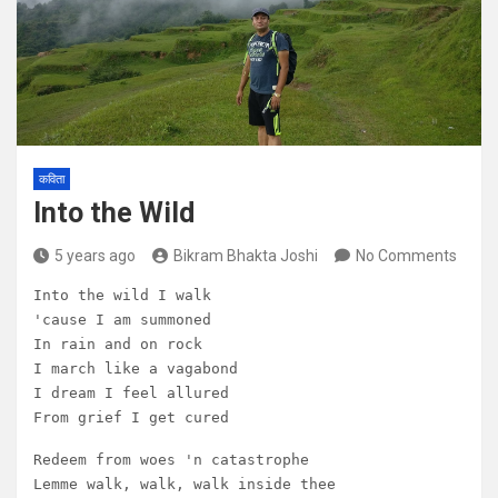
कविता
Into the Wild
5 years ago
Bikram Bhakta Joshi
No Comments
Into the wild I walk

'cause I am summoned

In rain and on rock

I march like a vagabond

I dream I feel allured

From grief I get cured
Redeem from woes 'n catastrophe

Lemme walk, walk, walk inside thee
