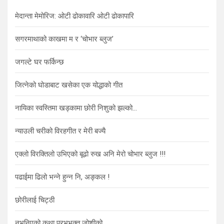
h
मेदान्ता मेमोरिज: ओटी ढोकावारि ओटी ढोकापारि
सगरमाथाको काखमा म र ‘चोभार ब्लुज’
जगल्टे घर फर्किन्छ
जित्नेको घोडाबाट खसेका एक योद्धाको गीत
नायिका स्वस्तिमा खड्कामा छोरी निशुको झल्को…
न्याउली चरीको विरहगीत र मेरी बज्यै
एक्लो विरक्तिलो उभिएको बूढो रुख अनि मेरो चोभार ब्लुज !!!
पढाईमा ढिलो भन्ने हुन्न नि, अङ्कल !
छोरीलाई चिट्ठी
नभनिएको कथा प्रभुभक्त जोशीको