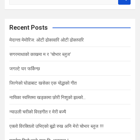
e
a
r
c
Recent Posts
h
मेदान्ता मेमोरिज: ओटी ढोकावारि ओटी ढोकापारि
सगरमाथाको काखमा म र ‘चोभार ब्लुज’
जगल्टे घर फर्किन्छ
जित्नेको घोडाबाट खसेका एक योद्धाको गीत
नायिका स्वस्तिमा खड्कामा छोरी निशुको झल्को…
न्याउली चरीको विरहगीत र मेरी बज्यै
एक्लो विरक्तिलो उभिएको बूढो रुख अनि मेरो चोभार ब्लुज !!!