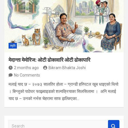
स्मृति
मेदान्ता मेमोरिज: ओटी ढोकावारि ओटी ढोकापारि
2 months ago
Bikram Bhakta Joshi
No Comments
मलाई याद छ – २०७३ सालतिर होला – ग्रान्डी हस्पिटल खुब धाइएको थियो
। बिन्जुको पाठेघर फाइब्र्वाइडको शल्यक्रियाका सिलसिलामा । अनि मलाई
याद छ – उनको नर्भस चेहरामा साफ झल्किएका…
S