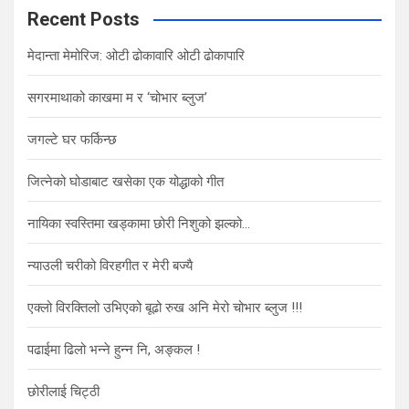
c
Recent Posts
h
मेदान्ता मेमोरिज: ओटी ढोकावारि ओटी ढोकापारि
सगरमाथाको काखमा म र ‘चोभार ब्लुज’
जगल्टे घर फर्किन्छ
जित्नेको घोडाबाट खसेका एक योद्धाको गीत
नायिका स्वस्तिमा खड्कामा छोरी निशुको झल्को…
न्याउली चरीको विरहगीत र मेरी बज्यै
एक्लो विरक्तिलो उभिएको बूढो रुख अनि मेरो चोभार ब्लुज !!!
पढाईमा ढिलो भन्ने हुन्न नि, अङ्कल !
छोरीलाई चिट्ठी