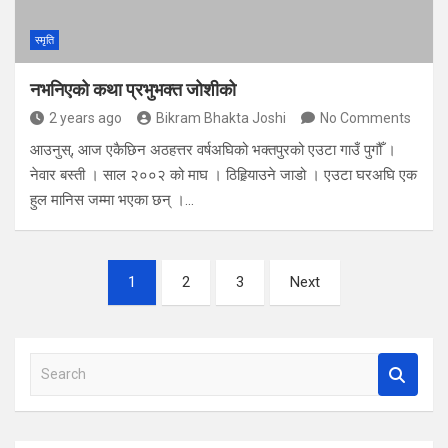
स्मृति
नभनिएको कथा प्रभुभक्त जोशीको
2 years ago
Bikram Bhakta Joshi
No Comments
आउनुस्, आज एकैछिन अठहत्तर वर्षअघिको भक्तपुरको एउटा गाउँ पुगौँ ।
नेवार बस्ती । साल २००२ को माघ । ठिहिर्‍याउने जाडो । एउटा घरअघि एक
हुल मानिस जम्मा भएका छन् ।…
Posts
1
2
3
Next
navigation
S
e
a
r