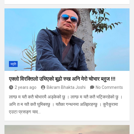
स्मृति
एक्लो विरक्तिलो उभिएको बूढो रुख अनि मेरो चोभार ब्लुज !!!
2 years ago
Bikram Bhakta Joshi
No Comments
लाग्छ म यतै कतै चोभारमै अड्केको छु । लाग्छ म यतै कतै भट्किरहेको छु ।
अनि त म यतै कतै घुमिबस्छु । यतैका गन्थनमा अल्झिरहन्छु । कुरैकुरामा
एउटा प्रसङ्ग याद…