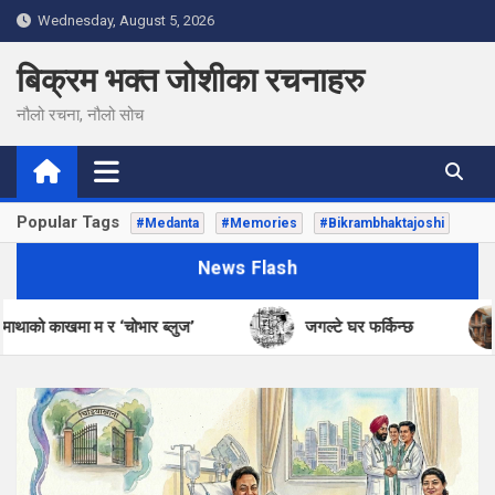
Skip
Wednesday, August 5, 2026
to
content
बिक्रम भक्त जोशीका रचनाहरु
नौलो रचना, नौलो सोच
Popular Tags
#Medanta
#Memories
#Bikrambhaktajoshi
News Flash
ा म र ‘चोभार ब्लुज’
जगल्टे घर फर्किन्छ
जित्ने