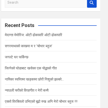
S
e
a
r
c
Recent Posts
h
मेदान्ता मेमोरिज: ओटी ढोकावारि ओटी ढोकापारि
सगरमाथाको काखमा म र ‘चोभार ब्लुज’
जगल्टे घर फर्किन्छ
जित्नेको घोडाबाट खसेका एक योद्धाको गीत
नायिका स्वस्तिमा खड्कामा छोरी निशुको झल्को…
न्याउली चरीको विरहगीत र मेरी बज्यै
एक्लो विरक्तिलो उभिएको बूढो रुख अनि मेरो चोभार ब्लुज !!!