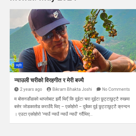
स्मृति
न्याउली चरीको विरहगीत र मेरी बज्यै
2 years ago
Bikram Bhakta Joshi
No Comments
म बोसनडाँडाको थाप्लोबाट झर्दै थिएँ कि दुईटा चरा दुईटा छुट्टाछुट्टै रुखमा
बसेर जोडकातोड कराउँदै थिए – एकोहोरो – दुबैका दुई छुट्टाछुट्टै क्रन्दन
। एउटा एकोहोरो ‘न्याउँ न्याउँ न्याउँ न्याउँ’ गर्दैथिए…