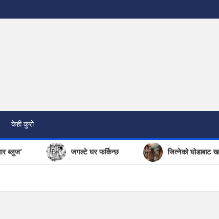
केही कुरो
लुज’
जगल्टे घर फर्किन्छ
जित्नेको घोडाबाट खसेका