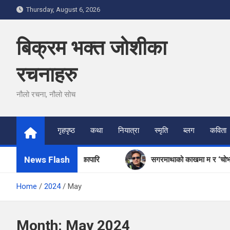
Skip
Thursday, August 6, 2026
to
content
बिक्रम भक्त जोशीका
रचनाहरु
नौलो रचना, नौलो सोच
गृहपृष्ठ
कथा
नियात्रा
स्मृति
ब्लग
कविता
News Flash
ोरिज: ओटी ढोकावारि ओटी ढोकापारि
सगरमाथाको काखमा म र ‘चोभार ब्
Home
2024
May
Month:
May 2024