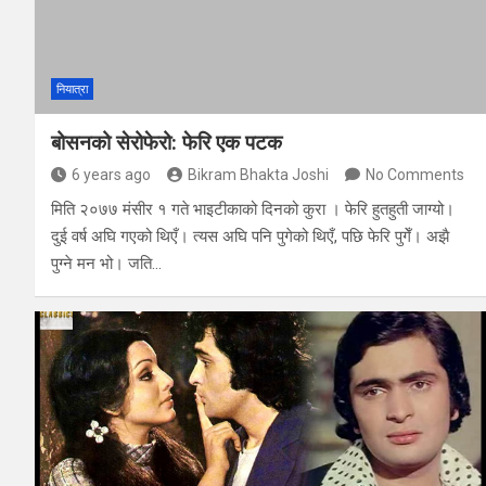
नियात्रा
बोसनको सेरोफेरो: फेरि एक पटक
6 years ago
Bikram Bhakta Joshi
No Comments
मिति २०७७ मंसीर १ गते भाइटीकाको दिनको कुरा । फेरि हुतहुती जाग्यो।
दुई वर्ष अघि गएको थिएँ। त्यस अघि पनि पुगेको थिएँ, पछि फेरि पुगेँ। अझै
पुग्ने मन भो। जति…