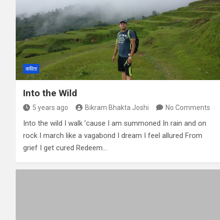
कविता
Into the Wild
5 years ago
Bikram Bhakta Joshi
No Comments
Into the wild I walk ’cause I am summoned In rain and on
rock I march like a vagabond I dream I feel allured From
grief I get cured Redeem…