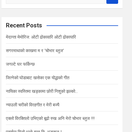
e
a
r
c
Recent Posts
h
मेदान्ता मेमोरिज: ओटी ढोकावारि ओटी ढोकापारि
सगरमाथाको काखमा म र ‘चोभार ब्लुज’
जगल्टे घर फर्किन्छ
जित्नेको घोडाबाट खसेका एक योद्धाको गीत
नायिका स्वस्तिमा खड्कामा छोरी निशुको झल्को…
न्याउली चरीको विरहगीत र मेरी बज्यै
एक्लो विरक्तिलो उभिएको बूढो रुख अनि मेरो चोभार ब्लुज !!!