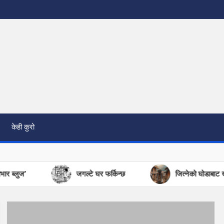
केही कुरो
ुज’
जगल्टे घर फर्किन्छ
जित्नेको घोडाबाट खसेका ए