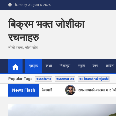
Skip
Thursday, August 6, 2026
to
content
बिक्रम भक्त जोशीका
रचनाहरु
नौलो रचना, नौलो सोच
गृहपृष्ठ
कथा
नियात्रा
स्मृति
ब्लग
कविता
Popular Tags
#Medanta
#Memories
#Bikrambhaktajoshi
News Flash
रिज: ओटी ढोकावारि ओटी ढोकापारि
सगरमाथाको काखमा म र ‘चोभार ब्ल